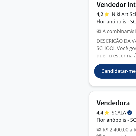
Vendedor In
4,2
Niki Art
Sc
Florianópolis - SC
A combinar
DESCRIÇÃO DA V
SCHOOL Você gost
quer crescer na á
Candidatar-me
Vendedora
4,4
SCALA
Florianópolis - SC
R$ 2.400,00 a 