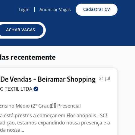
Cadastrar CV
Login
Anunciar Vagas
ACHAR VAGAS
das recentemente
21 jul
 De Vendas - Beiramar Shopping
G TEXTIL
LTDA
Ensino Médio (2º Grau)
Presencial
a está prestes a começar em Florianópolis - SC!
adição, estamos expandindo nossa presença e a
da nossa...