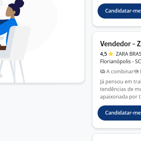
Candidatar-me
Vendedor - 
4,5
ZARA
BRAS
Florianópolis - SC
A combinar
Já pensou em tr
tendências de m
apaixonada por t
Candidatar-me