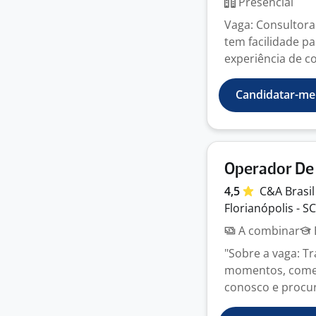
Presencial
Vaga: Consultora
tem facilidade p
experiência de co
Candidatar-me
Operador De 
4,5
C&A
Brasi
Florianópolis - SC
A combinar
"Sobre a vaga: T
momentos, começa
conosco e procu