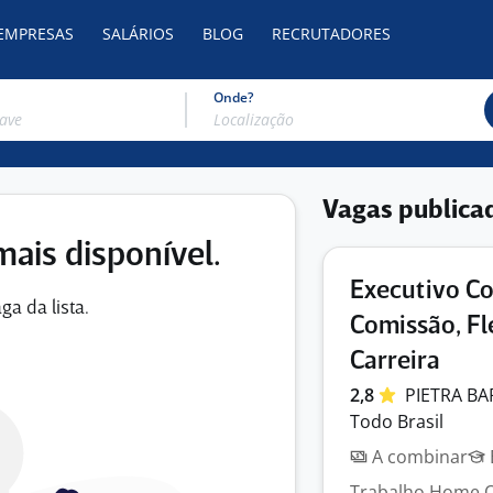
 EMPRESAS
SALÁRIOS
BLOG
RECRUTADORES
Onde?
Vagas publica
mais disponível.
Executivo Co
ga da lista.
Comissão, Fl
Carreira
2,8
PIETRA
BA
Todo Brasil
A combinar
Trabalho Home O