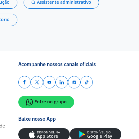
dução
Assistente administrativo
tório
Acompanhe nossos canais oficiais
Entre no grupo
Baixe nosso App
ade
DISPONÍVEL NA
DISPONÍVEL NO
App Store
Google Play