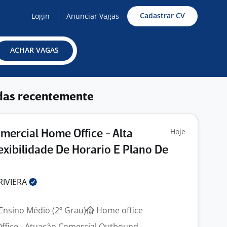
Cadastrar CV
Login
Anunciar Vagas
ACHAR VAGAS
das recentemente
Hoje
mercial Home Office - Alta
exibilidade De Horario E Plano De
RIVIERA
Ensino Médio (2º Grau)
Home office
ffice - Atuação Comercial Outbound