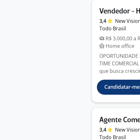
Vendedor - 
3,4
New Visio
Todo Brasil
R$ 3.000,00 a 
Home office
OPORTUNIDADE D
TIME COMERCIAL
que busca crescim
Candidatar-me
Agente Comer
3,4
New Visio
Todo Brasil