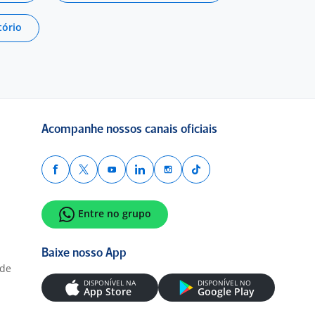
tório
Acompanhe nossos canais oficiais
Entre no grupo
Baixe nosso App
ade
DISPONÍVEL NA
DISPONÍVEL NO
App Store
Google Play