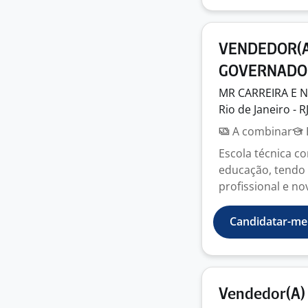
VENDEDOR(A)
GOVERNADOR
MR CARREIRA E
N
Rio de Janeiro - R
A combinar
Escola técnica c
educação, tendo
profissional e no
Candidatar-me
Vendedor(A) 