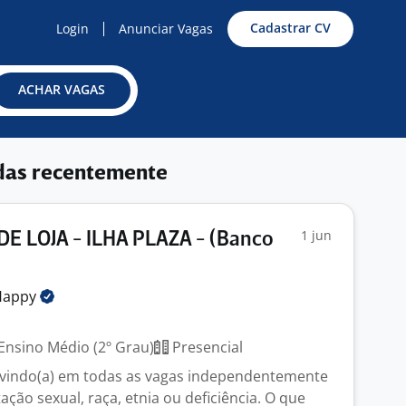
Cadastrar CV
Login
Anunciar Vagas
ACHAR VAGAS
das recentemente
1 jun
E LOJA - ILHA PLAZA - (Banco
Happy
J
Ensino Médio (2º Grau)
Presencial
-vindo(a) em todas as vagas independentemente
ação sexual, raça, etnia ou deficiência. O que