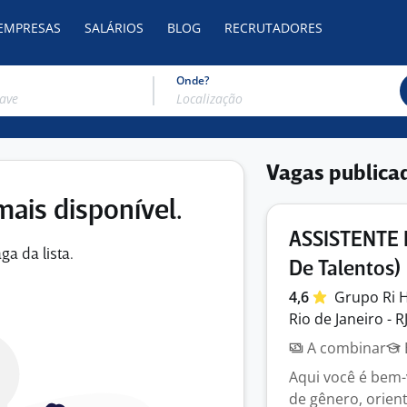
 EMPRESAS
SALÁRIOS
BLOG
RECRUTADORES
Onde?
Vagas publica
mais disponível.
ASSISTENTE D
ga da lista.
De Talentos)
4,6
Grupo Ri
Rio de Janeiro - R
A combinar
Aqui você é bem
de gênero, orient