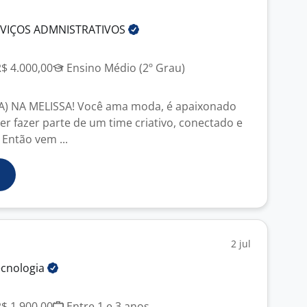
RVIÇOS
ADMNISTRATIVOS
J
R$ 4.000,00
Ensino Médio (2º Grau)
) NA MELISSA! Você ama moda, é apaixonado
er fazer parte de um time criativo, conectado e
 Então vem ...
2 jul
ecnologia
J
R$ 1.900,00
Entre 1 e 3 anos