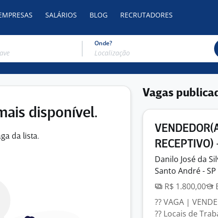
 EMPRESAS
SALÁRIOS
BLOG
RECRUTADORES
Onde?
Vagas publica
mais disponível.
VENDEDOR(A
ga da lista.
RECEPTIVO) 
Danilo José da
Si
Santo André - SP
R$ 1.800,00
E
?? VAGA | VEND
?? Locais de Trab