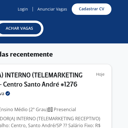
Cadastrar CV
Login
Anunciar Vagas
ACHAR VAGAS
das recentemente
Hoje
) INTERNO (TELEMARKETING
- Centro Santo André #1276
lva
nsino Médio (2º Grau)
Presencial
EDOR(A) INTERNO (TELEMARKETING RECEPTIVO)
alho: Centro, Santo André/SP ?? Salário Fixo: R$