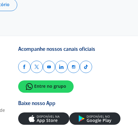
tório
Acompanhe nossos canais oficiais
Entre no grupo
Baixe nosso App
ade
DISPONÍVEL NA
DISPONÍVEL NO
App Store
Google Play