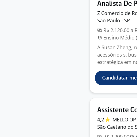
Analista De 
Z Comercio de
R
São Paulo - SP
R$ 2.120,00 a 
Ensino Médio (
A Susan Zheng, r
acessórios s, bu
estratégica em no
Candidatar-me
Assistente C
4,2
MELLO
OP
São Caetano do S
R$ 2.200,00
E