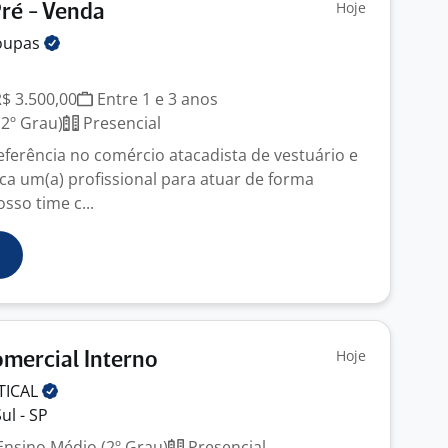
Hoje
Pré - Venda
oupas
R$ 3.500,00
Entre 1 e 3 anos
2º Grau)
Presencial
eferência no comércio atacadista de vestuário e
sca um(a) profissional para atuar de forma
sso time c...
Hoje
omercial Interno
TICAL
ul - SP
nsino Médio (2º Grau)
Presencial