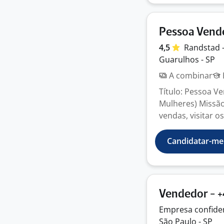
Pessoa Vend
4,5
Randstad 
Guarulhos - SP
A combinar
Título: Pessoa V
Mulheres) Missão
vendas, visitar os 
Candidatar-me
Vendedor - +
Empresa
confide
São Paulo - SP