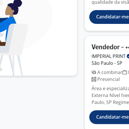
qualidade da visã
Candidatar-me
Vendedor - +
IMPERIAL
PRINT
São Paulo - SP
A combinar
Presencial
Área e especializ
Externa Nível hie
Paulo, SP Regime 
Candidatar-me