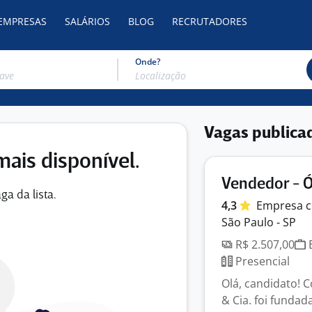
 EMPRESAS
SALÁRIOS
BLOG
RECRUTADORES
Onde?
Vagas publica
mais disponível.
Vendedor - Ó
ga da lista.
4,3
Empresa
c
São Paulo - SP
R$ 2.507,00
E
Presencial
Olá, candidato! C
& Cia. foi funda