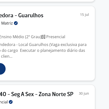
15 jul
edora - Guarulhos
-
Matriz
Ensino Médio (2º Grau)
Presencial
endedora - Local Guarulhos (Vaga exclusiva para
 do cargo Executar o planejamento diário das
clien...
30 jun
40 - Seg A Sex - Zona Norte SP
ncial