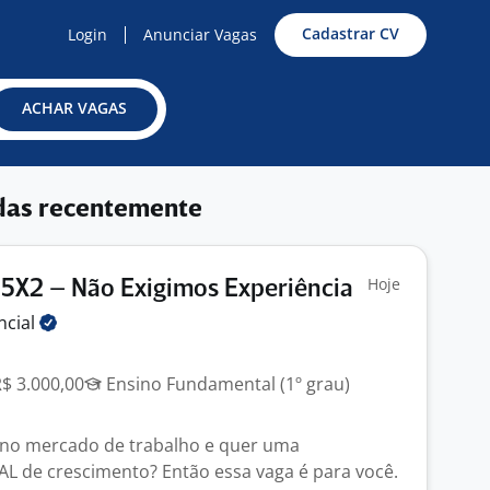
Cadastrar CV
Login
Anunciar Vagas
ACHAR VAGAS
das recentemente
Hoje
5X2 – Não Exigimos Experiência
ncial
R$ 3.000,00
Ensino Fundamental (1º grau)
no mercado de trabalho e quer uma
L de crescimento? Então essa vaga é para você.