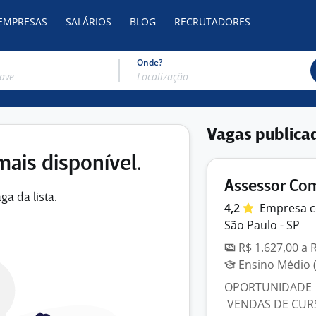
 EMPRESAS
SALÁRIOS
BLOG
RECRUTADORES
Onde?
Vagas publica
mais disponível.
Assessor Come
ga da lista.
4,2
Empresa
c
São Paulo - SP
R$ 1.627,00 a 
Ensino Médio (
OPORTUNIDADE |
VENDAS DE CURS