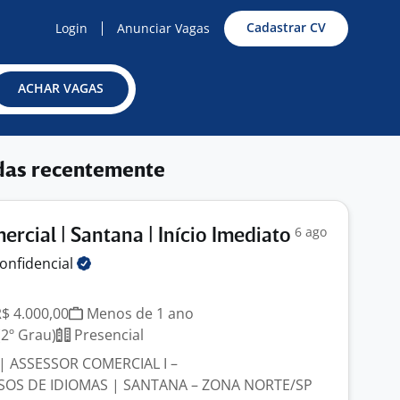
Cadastrar CV
Login
Anunciar Vagas
ACHAR VAGAS
das recentemente
6 ago
rcial | Santana | Início Imediato
onfidencial
R$ 4.000,00
Menos de 1 ano
2º Grau)
Presencial
 ASSESSOR COMERCIAL I –
OS DE IDIOMAS | SANTANA – ZONA NORTE/SP