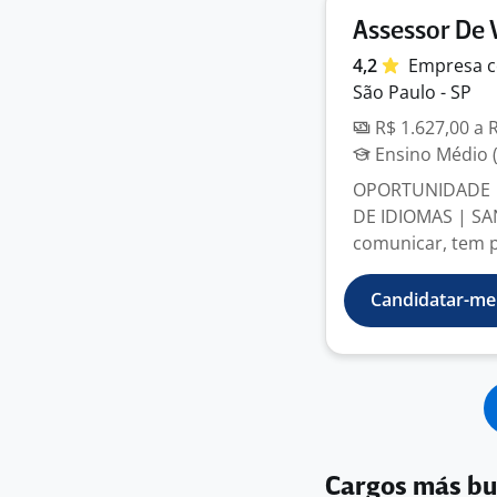
Assessor De 
4,2
Empresa
c
São Paulo - SP
R$ 1.627,00 a 
Ensino Médio (
OPORTUNIDADE |
DE IDIOMAS | SA
comunicar, tem pe
Candidatar-me
Cargos más b