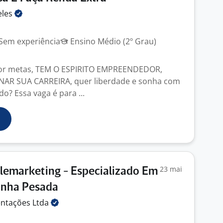
eles
Sem experiência
Ensino Médio (2º Grau)
or metas, TEM O ESPIRITO EMPREENDEDOR,
AR SUA CARREIRA, quer liberdade e sonha com
o? Essa vaga é para ...
23 mai
lemarketing - Especializado Em
inha Pesada
entações
Ltda
J