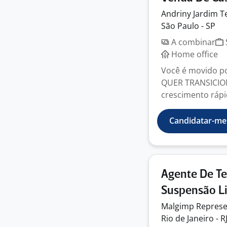
Andriny Jardim
T
São Paulo - SP
A combinar
Home office
Você é movido p
QUER TRANSICION
crescimento rápid
Candidatar-me
Agente De Te
Suspensão L
Malgimp Repres
Rio de Janeiro - R