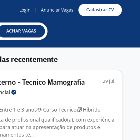
Cadastrar CV
Login
Anunciar Vagas
ACHAR VAGAS
das recentemente
29 jul
terno - Tecnico Mamografia
ncial
Entre 1 e 3 anos
Curso Técnico
Híbrido
 de profissional qualificado(a), com experiência
para atuar na apresentação de produtos e
inamentos té...