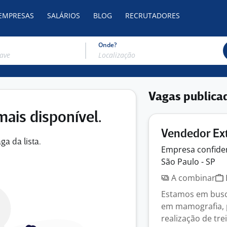
 EMPRESAS
SALÁRIOS
BLOG
RECRUTADORES
Onde?
Vagas publica
mais disponível.
Vendedor Ex
ga da lista.
Empresa
confide
São Paulo - SP
A combinar
Estamos em busca
em mamografia, 
realização de tre