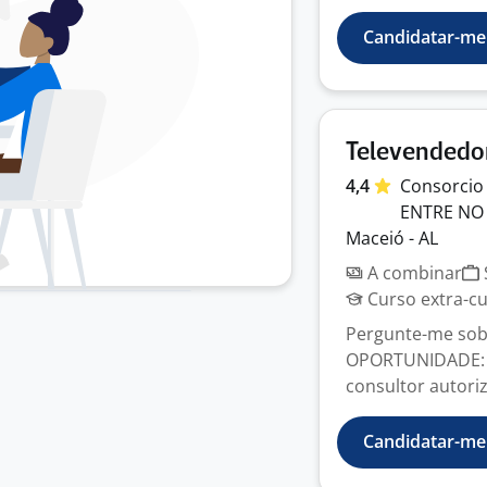
Candidatar-me
Televendedor
4,4
Consorcio 
ENTRE N
Maceió - AL
A combinar
Curso extra-cur
Pergunte-me sob
OPORTUNIDADE: P
consultor autori
Candidatar-me