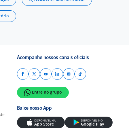
tório
Acompanhe nossos canais oficiais
Entre no grupo
Baixe nosso App
ade
DISPONÍVEL NA
DISPONÍVEL NO
App Store
Google Play