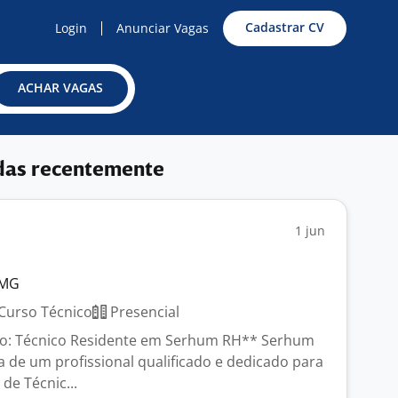
Cadastrar CV
Login
Anunciar Vagas
ACHAR VAGAS
das recentemente
1 jun
 MG
Curso Técnico
Presencial
o: Técnico Residente em Serhum RH** Serhum
a de um profissional qualificado e dedicado para
de Técnic...