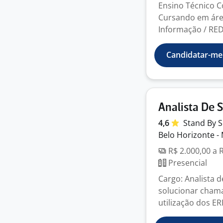
Ensino Técnico 
Cursando em área
Informação / REDE
Candidatar-me
Analista De 
4,6
Stand By
S
Belo Horizonte -
R$ 2.000,00 a 
Presencial
Cargo: Analista d
solucionar chama
utilização dos ERP