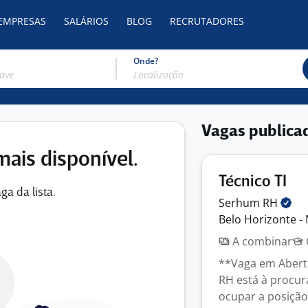
 EMPRESAS
SALÁRIOS
BLOG
RECRUTADORES
Onde?
Vagas publica
mais disponível.
Técnico TI
ga da lista.
Serhum
RH
Belo Horizonte -
A combinar
**Vaga em Abert
RH está à procur
ocupar a posição 