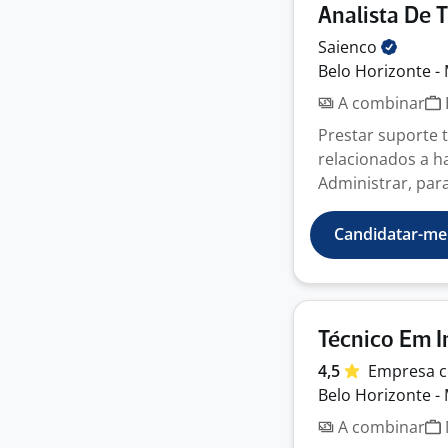
Analista De T
Saienco
Belo Horizonte -
A combinar
Prestar suporte 
relacionados a h
Administrar, para
Candidatar-me
Técnico Em I
4,5
Empresa
c
Belo Horizonte -
A combinar