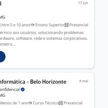
17 jun
I
 MG
Entre 5 e 10 anos
Ensino Superior
Presencial
técnico aos usuários, solucionando problemas
ardware, software, rede e sistemas corporativos.
metriz...
8 mai
nformática - Belo Horizonte
onfidencial
 MG
Menos de 1 ano
Curso Técnico
Presencial