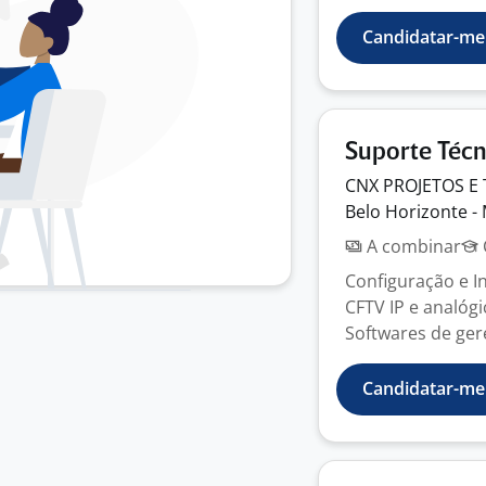
Candidatar-me
Suporte Técn
CNX PROJETOS E
Belo Horizonte -
A combinar
Configuração e I
CFTV IP e analógi
Softwares de gere
Candidatar-me