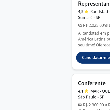
Representant
4,5
Randstad 
Sumaré - SP
R$ 2.025,00
E
A Randstad em p
América Latina b
seu time! Oferece
Candidatar-me
Conferente
4,1
MAR - QU
São Paulo - SP
R$ 2.360,00 a 