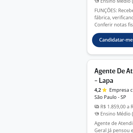
Ensino Médio (
FUNÇÕES: Receber
fábrica, verific
Conferir notas fis
Candidatar-me
Agente De At
- Lapa
4,2
Empresa
c
São Paulo - SP
R$ 1.859,00 a 
Ensino Médio (
Agente de Atendi
Geral Já pensou