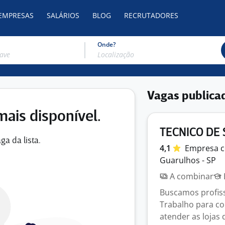
 EMPRESAS
SALÁRIOS
BLOG
RECRUTADORES
Onde?
Vagas publica
mais disponível.
TECNICO DE
ga da lista.
4,1
Empresa
c
Guarulhos - SP
A combinar
Buscamos profiss
Trabalho para co
atender as lojas 