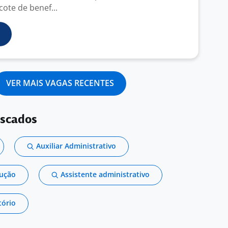
ote de benef...
VER MAIS VAGAS RECENTES
uscados
Auxiliar Administrativo
dução
Assistente administrativo
tório