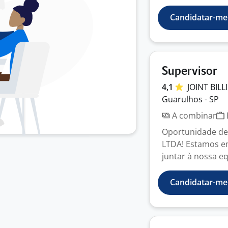
Candidatar-me
Supervisor
4,1
JOINT BIL
Guarulhos - SP
A combinar
Oportunidade de
LTDA! Estamos e
juntar à nossa eq
Candidatar-me