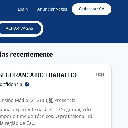
Cadastrar CV
Login
Anunciar Vagas
ACHAR VAGAS
das recentemente
Hoje
 SEGURANCA DO TRABALHO
onfidencial
Ensino Médio (2º Grau)
Presencial
ional experiente na área de Segurança do
mpor o time de Técnicos. O profissional irá
da região de Ca...