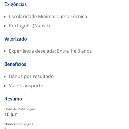
usuários, além do suporte contínuo aos clientes.
Exigências
Escolaridade Mínima: Curso Técnico
Requisitos
Português (Nativo)
Vontade e disposição para aprender (treinamentos
serão oferecidos);
Boa comunicação e trabalho em equipe;
Valorizado
Disciplina, resiliência, paciência e bom relacionamento
Experiência desejada: Entre 1 e 3 anos
com clientes;
Conhecimento sólido em informática, manutenção de
Benefícios
computadores, pacote Office (Word e Excel) e redes;
Bônus por resultado
Diferenciais: experiência com ERP e noções de banco
Vale-transporte
de dados.
Resumo
Data de Publicação
10 jun
Número de Vagas