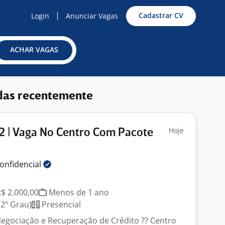
Cadastrar CV
Login
Anunciar Vagas
ACHAR VAGAS
das recentemente
Hoje
2 | Vaga No Centro Com Pacote
onfidencial
R$ 2.000,00
Menos de 1 ano
2º Grau)
Presencial
Negociação e Recuperação de Crédito ?? Centro