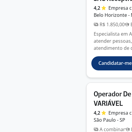
4,2
Empresa
c
Belo Horizonte -
R$ 1.850,00
E
Especialista em 
atender pessoas,
atendimento de qu
Candidatar-me
Operador De 
VARIÁVEL
4,2
Empresa
c
São Paulo - SP
A combinar