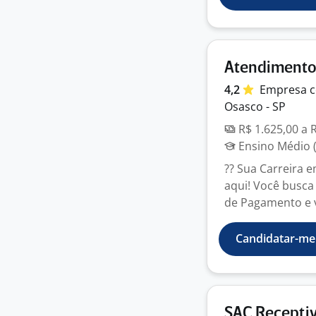
Atendimento 
4,2
Empresa
c
Osasco - SP
R$ 1.625,00 a 
Ensino Médio (
?? Sua Carreira 
aqui! Você busca
de Pagamento e v
Candidatar-me
SAC Receptiv