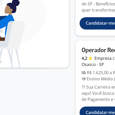
de SP - Benefício
quer transformar 
Candidatar-me
Operador Rec
4,2
Empresa
c
Osasco - SP
R$ 1.625,00 a 
Ensino Médio (
?? Sua Carreira 
aqui! Você busca
de Pagamento e v
Candidatar-me