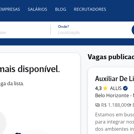
 EMPRESAS
SALÁRIOS
BLOG
RECRUTADORES
Onde?
Vagas publica
mais disponível.
Auxiliar De 
ga da lista.
4,3
ALLIS
Belo Horizonte -
R$ 1.188,00
E
Estamos em busca
para integrar no
dos ambientes int