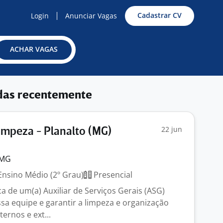
Cadastrar CV
Login
Anunciar Vagas
ACHAR VAGAS
das recentemente
22 jun
Limpeza - Planalto (MG)
 MG
nsino Médio (2º Grau)
Presencial
 de um(a) Auxiliar de Serviços Gerais (ASG)
ssa equipe e garantir a limpeza e organização
ernos e ext...