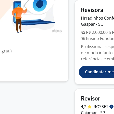
Revisora
Hrradinhos Conf
Gaspar - SC
R$ 2.000,00 a 
Ensino Fundame
Profissional res
 grau)
de moda infanto 
referências e em
Candidatar-me
Revisor
4,2
ROSSET
Cajamar - SP