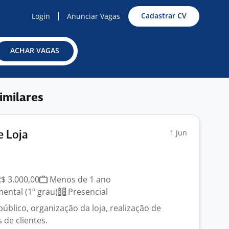
Cadastrar CV
Login
Anunciar Vagas
ACHAR VAGAS
imilares
1 jun
e Loja
R$ 3.000,00
Menos de 1 ano
ntal (1º grau)
Presencial
úblico, organização da loja, realização de
 de clientes.