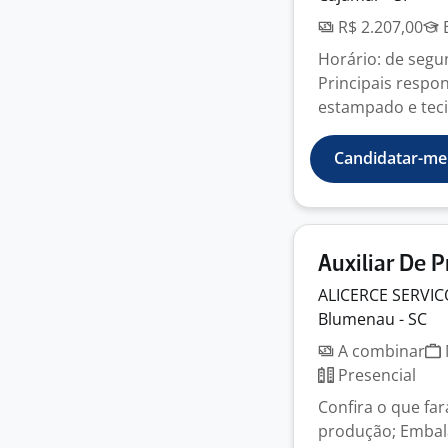
R$ 2.207,00
E
Horário: de segu
Principais respon
estampado e tecid
Candidatar-me
Auxiliar De 
ALICERCE SERVI
Blumenau - SC
A combinar
Presencial
Confira o que fa
produção; Embala