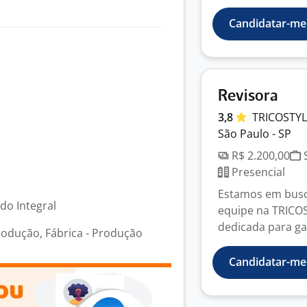
Candidatar-me
Revisora
3,8
TRICOSTY
São Paulo - SP
R$ 2.200,00
S
Presencial
Estamos em busca
odo Integral
equipe na TRICO
dedicada para gar
rodução, Fábrica - Produção
Candidatar-me