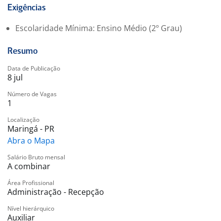
? Requisitos
Exigências
Ensino médio completo;
Escolaridade Mínima: Ensino Médio (2º Grau)
Experiência mínima de 6 meses na função;
Conhecimentos básicos de informática.
Resumo
?? Principais atividades
Data de Publicação
8 jul
Realizar atendimento ao público, controle de acesso
de visitantes, cadastro de informações em sistema,
Número de Vagas
1
atendimento telefônico e apoio às rotinas
administrativas, garantindo organização, cordialidade
Localização
e eficiência no atendimento.
Maringá - PR
Abra o Mapa
? Vaga também destinada a Pessoas com Deficiência
Salário Bruto mensal
(PCD).
A combinar
Área Profissional
Administração - Recepção
Nível hierárquico
Auxiliar