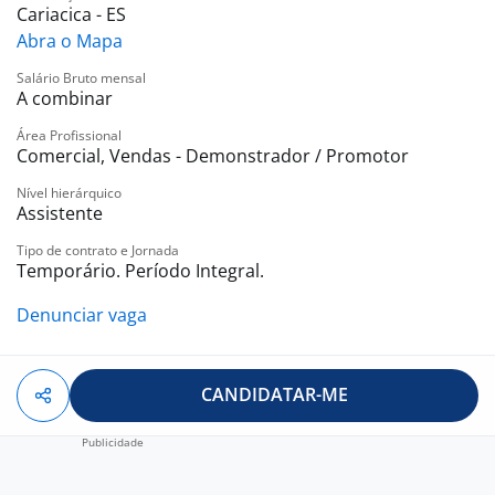
Cariacica - ES
Ensino Médio completo;
Abra o Mapa
Desejável experiência na área.
Salário Bruto mensal
A combinar
Benefícios:
VALE REFEIÇÃO: R$ 25,00 SEG A SEX
Área Profissional
AJUDA DE CUSTO TRANSPORTE: 200,00
Comercial, Vendas - Demonstrador / Promotor
AJUDA DE CUSTO COMBUSTÍVEL: 100,00
Nível hierárquico
PLANO DE SAÚDE.
Assistente
Tipo de contrato e Jornada
Contrato inicialmente temporário de 90 dias com
Temporário. Período Integral.
possibilidade de efetivação diretamente pela 3
Corações
Denunciar vaga
Horário: : 08:00 12:00 13:00 17:00 (Seg a Sex) 08:00
12:00 (Sáb)
CANDIDATAR-ME