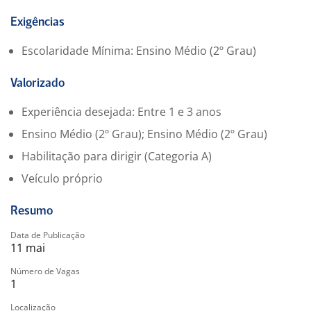
empresa de café do Brasil!
Exigências
Descrição da Função:
Escolaridade Mínima: Ensino Médio (2º Grau)
Executar o abastecimento de produtos nas gôndolas,
prateleiras e terminais, nos pontos de vendas;
Valorizado
Afixar adequadamente o material de merchandising,
buscando maximizar a sua exposição;
Experiência desejada: Entre 1 e 3 anos
Conferir com frequência a validade de todos os
Ensino Médio (2º Grau); Ensino Médio (2º Grau)
produtos expostos;
Habilitação para dirigir (Categoria A)
Remover e substituir os produtos danificados ou
vencidos, realizando rodízio de estoques;
Veículo próprio
Acompanhar os níveis de estoque nos pontos de
vendas, anotar os pedidos junto ao vendedor
Resumo
responsável pelo estabelecimento de venda;
Data de Publicação
Acompanhar os preços dos produtos da concorrência;
11 mai
Número de Vagas
Requisitos:
1
Possuir CNHA;
Moto;
Localização