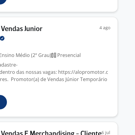
4 ago
 Vendas Junior
Ensino Médio (2º Grau)
Presencial
adastre-
 dentro das nossas vagas: https://alopromotor.c
es. Promotor(a) de Vendas Júnior Temporário
6 jul
Vendas E Merchandising - Cliente