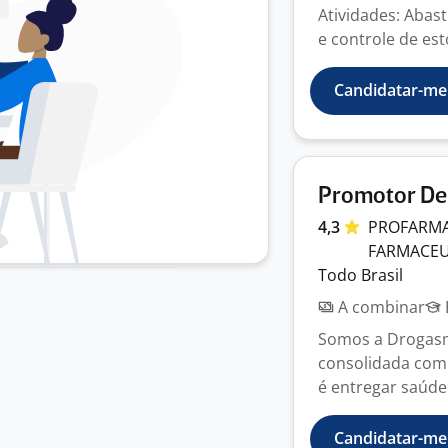
Atividades: Abast
e controle de est
Candidatar-me
Promotor D
4,3
PROFARMA
FARMACE
Todo Brasil
A combinar
Somos a Drogasm
consolidada com 
é entregar saúde 
Candidatar-me