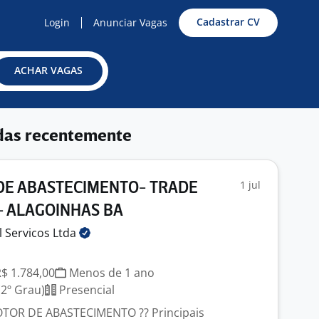
Cadastrar CV
Login
Anunciar Vagas
ACHAR VAGAS
das recentemente
1 jul
E ABASTECIMENTO- TRADE
- ALAGOINHAS BA
il Servicos
Ltda
R$ 1.784,00
Menos de 1 ano
2º Grau)
Presencial
TOR DE ABASTECIMENTO ?? Principais