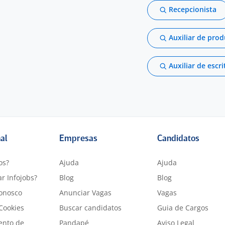
Recepcionista
Auxiliar de pro
Auxiliar de escri
nal
Empresas
Candidatos
os?
Ajuda
Ajuda
r Infojobs?
Blog
Blog
onosco
Anunciar Vagas
Vagas
 Cookies
Buscar candidatos
Guia de Cargos
ento de
Pandapé
Aviso Legal