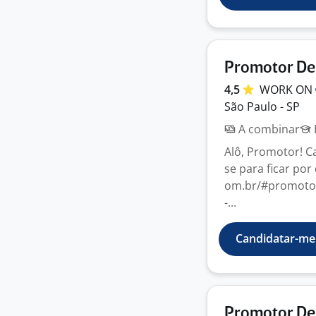
Promotor De
4,5
WORK
ON
São Paulo - SP
A combinar
Alô, Promotor! C
se para ficar por
om.br/#promotor
-...
Candidatar-me
Promotor De 