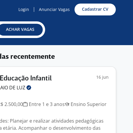
Cadastrar CV
Login
Anunciar Vagas
ACHAR VAGAS
das recentemente
16 jun
 Educação Infantil
RAIO DE
LUZ
R$ 2.500,00
Entre 1 e 3 anos
Ensino Superior
ades: Planejar e realizar atividades pedagógicas
a etária. Acompanhar o desenvolvimento das