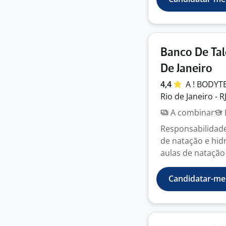
Banco De Tal
De Janeiro
4,4
A ! BODYT
Rio de Janeiro - R
A combinar
Responsabilidad
de natação e hid
aulas de natação 
Candidatar-me