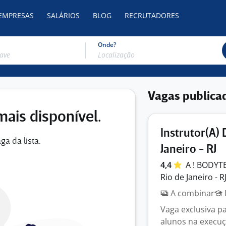
 EMPRESAS
SALÁRIOS
BLOG
RECRUTADORES
Onde?
Vagas publica
mais disponível.
Instrutor(A)
ga da lista.
Janeiro - RJ
4,4
A ! BODYT
Rio de Janeiro - R
A combinar
Vaga exclusiva p
alunos na execuç