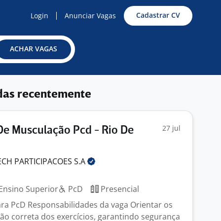
Cadastrar CV
Login
Anunciar Vagas
ACHAR VAGAS
das recentemente
27 jul
 De Musculação Pcd - Rio De
ECH PARTICIPACOES
S.A
J
Ensino Superior
PcD
Presencial
ara PcD Responsabilidades da vaga Orientar os
ão correta dos exercícios, garantindo segurança