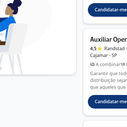
Candidatar-me
Auxiliar Ope
4,5
Randstad 
Cajamar - SP
A combinar
Garantir que to
distribuição sej
que aqueles que 
Candidatar-me