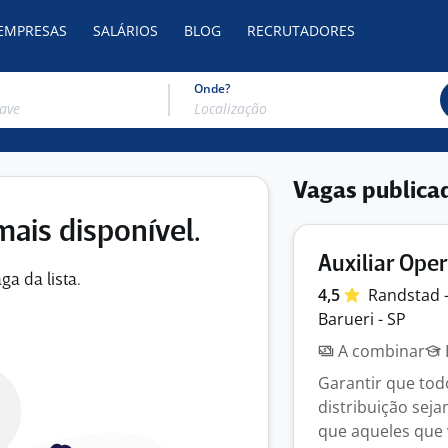
 EMPRESAS
SALÁRIOS
BLOG
RECRUTADORES
Onde?
Vagas publica
mais disponível.
Auxiliar Ope
ga da lista.
4,5
Randstad 
Barueri - SP
A combinar
Garantir que to
distribuição sej
que aqueles que 