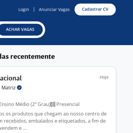
Cadastrar CV
Login
Anunciar Vagas
ACHAR VAGAS
das recentemente
Hoje
racional
-
Matriz
Ensino Médio (2º Grau)
Presencial
dos os produtos que chegam ao nosso centro de
am recebidos, embalados e etiquetados, a fim de
vendem e ...