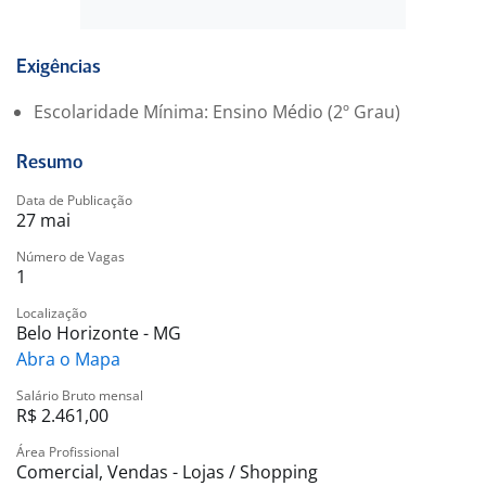
Benefícios
Oportunidade de desenvolvimento profissional
Ambiente de trabalho colaborativo e inovador
Exigências
Acesso a programas de treinamento e capacitação
Escolaridade Mínima: Ensino Médio (2º Grau)
Benefícios competitivos e ambiente de trabalho
acolhedor
Resumo
Quem assumir a função terá a chance de impactar
Data de Publicação
27 mai
diretamente a satisfação dos clientes e o crescimento
da equipe, contribuindo para um ambiente de trabalho
Número de Vagas
1
positivo e produtivo.
Localização
Belo Horizonte - MG
Abra o Mapa
Salário Bruto mensal
R$ 2.461,00
Área Profissional
Comercial, Vendas - Lojas / Shopping