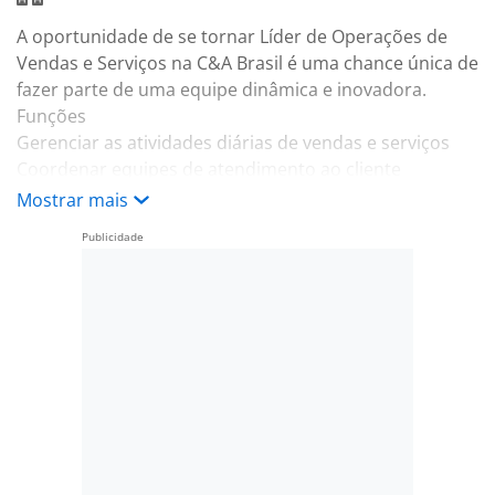
A oportunidade de se tornar Líder de Operações de
Vendas e Serviços na C&A Brasil é uma chance única de
fazer parte de uma equipe dinâmica e inovadora.
Funções
Gerenciar as atividades diárias de vendas e serviços
Coordenar equipes de atendimento ao cliente
Organização de reservas de loja
Mostrar mais
Acompanhar o desempenho de vendas e propor
melhorias
Colaborar com o setor de reserva
Requisitos
Experiência em gestão de equipes
Conhecimento em processos de atendimento ao
cliente
Capacidade de liderar e motivar colaboradores
Habilidades em comunicação e resolução de conflitos