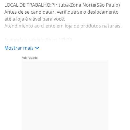
LOCAL DE TRABALHO:Pirituba-Zona Norte(São Paulo)
Antes de se candidatar, verifique se o deslocamento
até a loja é viável para você.
Atendimento ao cliente em loja de produtos naturais.
Segunda a sabádo:9h as 17h20
Domingos e feriados:10h as 16h20
Mostrar mais
Escala 6x1