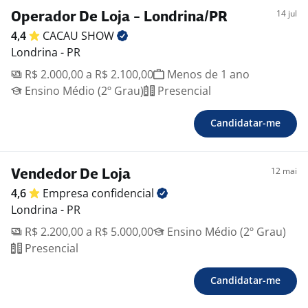
juntos, resolvemos a vida de milhões e criamos
14 jul
Operador De Loja - Londrina/PR
histórias que inspiram.
4,4
CACAU
SHOW
Londrina - PR
R$ 2.000,00 a R$ 2.100,00
Menos de 1 ano
Ensino Médio (2º Grau)
Presencial
Candidatar-me
12 mai
Vendedor De Loja
4,6
Empresa
confidencial
Londrina - PR
R$ 2.200,00 a R$ 5.000,00
Ensino Médio (2º Grau)
Presencial
Candidatar-me