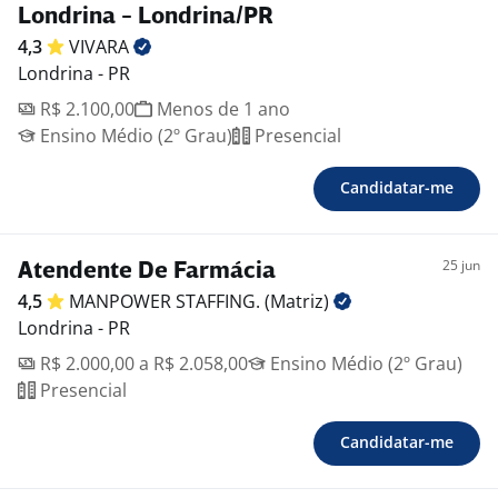
período de experiência, conectando você ainda mais
Londrina - Londrina/PR
aos nossos produtos e serviços;
4,3
VIVARA
- Plataforma interna repleta de cursos e treinamentos
Londrina - PR
que impulsionam sua trajetória profissional;
R$ 2.100,00
Menos de 1 ano
- Ambiente colaborativo e inclusivo, perfeito para
Ensino Médio (2º Grau)
Presencial
ensinar, aprender e se desenvolver tanto pessoal
quanto profissionalmente.
Candidatar-me
Nosso impacto vai além:
Cada dia na Americanas é uma oportunidade de
25 jun
Atendente De Farmácia
transformar desafios em soluções; ideias em
4,5
MANPOWER STAFFING.
(Matriz)
realizações. Estamos comprometidos em fazer a
Londrina - PR
diferença, cuidando das nossas pessoas e
contribuindo para um impacto positivo não só para os
R$ 2.000,00 a R$ 2.058,00
Ensino Médio (2º Grau)
nossos stakeholders, mas para toda a sociedade.
Presencial
Se você quer fazer parte de uma empresa que valoriza
Candidatar-me
a autenticidade, a inovação e o trabalho coletivo,
venha fazer parte da Americanas S.A. Aqui, crescemos