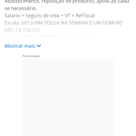
Abastecimento, reposição de produtos, apoio ao caixa
se necessário.
Salario + Seguro de vida + VT + Ref local
Escala: 6X1 (UMA FOLGA NA SEMANA E UM DOM NO
MÊS DE FOLGA)
Horário: 14h as 22h20 - intervalo de 1h
Vaga com possibilidade de efetivação
Mostrar mais
Benefícios:
-. Salario Seguro de vida VT Ref local