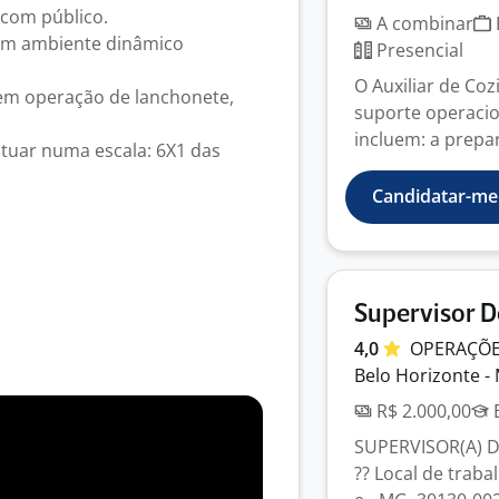
 com público.
A combinar
 um ambiente dinâmico
Presencial
O Auxiliar de Co
 em operação de lanchonete,
suporte operacion
incluem: a prepar
atuar numa escala: 6X1 das
Candidatar-me
Supervisor D
4,0
OPERAÇÕ
Belo Horizonte -
R$ 2.000,00
E
SUPERVISOR(A) D
?? Local de traba