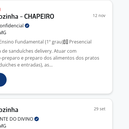
12 nov
Cozinha - CHAPEIRO
onfidencial
 MG
Ensino Fundamental (1º grau)
Presencial
 de sanduíches delivery. Atuar com
-preparo e preparo dos alimentos dos pratos
uiches e entradas), as...
29 set
Cozinha
ANTE DO
DIVINO
 MG