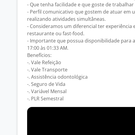
- Que tenha facilidade e que goste de trabalhar
- Perfil comunicativo que gostem de atuar em
realizando atividades simultâneas.
- Consideramos um diferencial ter experiência
restaurante ou fast-food.
- Importante que possua disponibilidade para 
17:00 às 01:33 AM.
Benefícios:
-. Vale Refeição
-. Vale Transporte
-. Assistência odontológica
-. Seguro de Vida
-. Variável Mensal
-. PLR Semestral