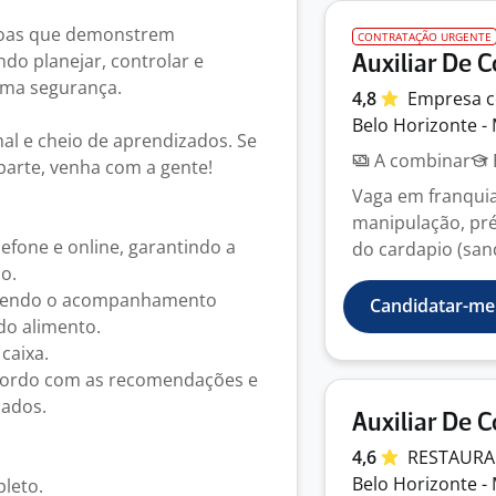
soas que demonstrem
CONTRATAÇÃO URGENTE
do planejar, controlar e
Auxiliar De 
ima segurança.
4,8
Empresa
c
Belo Horizonte -
al e cheio de aprendizados. Se
A combinar
 parte, venha com a gente!
Vaga em franquia
manipulação, pré
lefone e online, garantindo a
do cardapio (sand
do.
fazendo o acompanhamento
Candidatar-me
do alimento.
caixa.
 acordo com as recomendações e
zados.
Auxiliar De 
4,6
RESTAUR
Belo Horizonte -
leto.