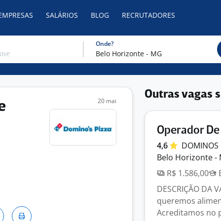
 EMPRESAS
SALÁRIOS
BLOG
RECRUTADORES
Onde?
Outras vagas s
20 mai
e
Operador De 
4,6
DOMINOS 
Belo Horizonte -
R$ 1.586,00
E
DESCRIÇÃO DA VA
queremos alimen
Acreditamos no p