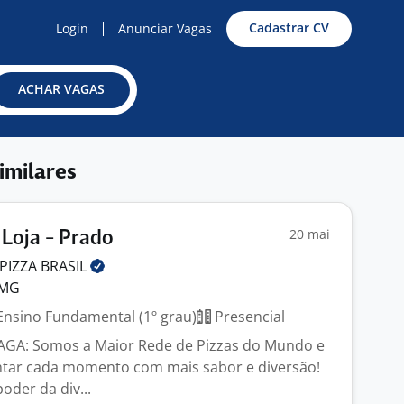
Cadastrar CV
Login
Anunciar Vagas
ACHAR VAGAS
imilares
20 mai
Loja - Prado
PIZZA
BRASIL
 MG
nsino Fundamental (1º grau)
Presencial
GA: Somos a Maior Rede de Pizzas do Mundo e
tar cada momento com mais sabor e diversão!
oder da div...