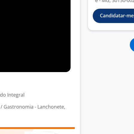
e - MG, 30130-002 
Candidatar-me
odo Integral
/ Gastronomia - Lanchonete,