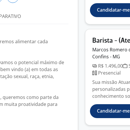
Candidatar-me
PARATIVO
Barista - (At
remos alimentar cada
Marcos Romero 
Confins - MG
ivamos o potencial máximo de
R$ 1.496,00
S
 bem vindo (a) em todas as
Presencial
ação sexual, raça, etnia,
Sua missão Atuar
personalizadas p
conhecimento sob
o, queremos como parte da
om muita proatividade para
Candidatar-me