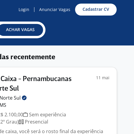
Cadastrar CV
Login
Anunciar Vagas
ACHAR VAGAS
das recentemente
11 mai
 Caixa - Pernambucanas
te Sul
Norte
Sul
 MS
R$ 2.100,00
Sem experiência
2º Grau)
Presencial
 caixa, você será o rosto final da experiência