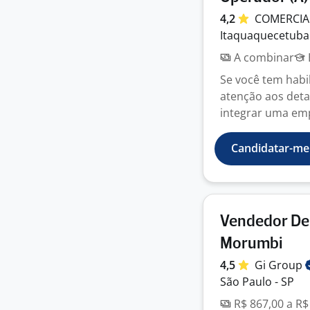
4,2
COMERCIA
Itaquaquecetuba 
A combinar
Se você tem habi
atenção aos deta
integrar uma emp
Candidatar-me
Vendedor De 
Morumbi
4,5
Gi
Group
São Paulo - SP
R$ 867,00 a R$