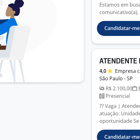
Estamos em busca
comunicativo(a), 
Candidatar-me
ATENDENTE 
4,0
Empresa
c
São Paulo - SP
R$ 2.100,00
E
Presencial
?? Vaga | Atende
atuação: Unidade
oportunidade Se 
Candidatar-me