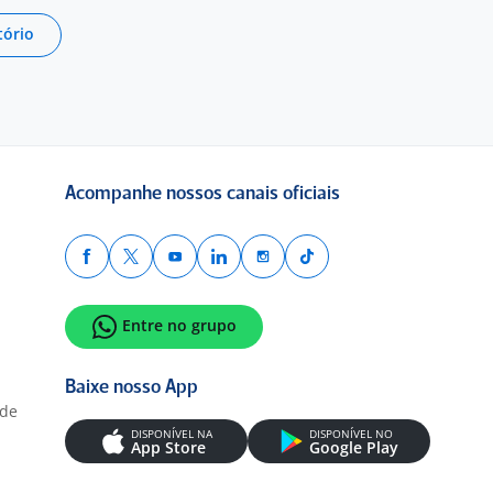
tório
Acompanhe nossos canais oficiais
Entre no grupo
Baixe nosso App
ade
DISPONÍVEL NA
DISPONÍVEL NO
App Store
Google Play