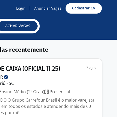
Cadastrar CV
Login
Anunciar Vagas
ACHAR VAGAS
das recentemente
3 ago
 CAIXA (OFICIAL 11.25)
UR
iú - SC
Ensino Médio (2º Grau)
Presencial
 O Grupo Carrefour Brasil é o maior varejista
e em todos os estados e atendendo mais de 60
es por mê...