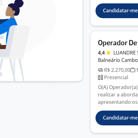
Candidatar-me
Operador De 
4,4
LUANDRE 
Balneário Cambor
R$ 2.270,00
M
Presencial
O(A) Operador(a)
realizar a aborda
apresentando os 
Candidatar-me