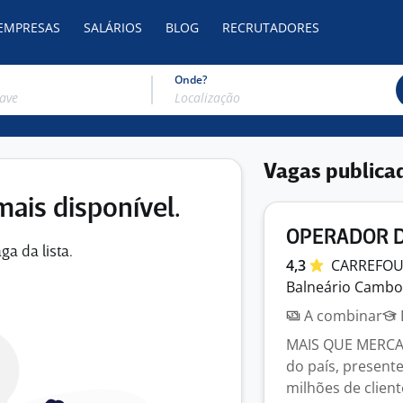
 EMPRESAS
SALÁRIOS
BLOG
RECRUTADORES
Onde?
Vagas publica
mais disponível.
OPERADOR DE
ga da lista.
4,3
CARREFO
Balneário Cambor
A combinar
MAIS QUE MERCADO
do país, present
milhões de client