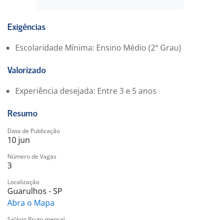
Disponibilidade para trabalhar em turnos, incluindo
finais de semana
Exigências
Benefícios:
Escolaridade Mínima: Ensino Médio (2º Grau)
Oferecemos um salário competitivo
Você terá acesso a benefícios da empresa
Valorizado
Ambiente de trabalho colaborativo e dinâmico
Benefícios:
Experiência desejada: Entre 3 e 5 anos
-. vale transporte
-. Assistência medica
Resumo
-. vale alimentação
Data de Publicação
-. vale refeição
10 jun
-. Assistência odontológica
Número de Vagas
-. bonificação 500,00
3
-. hora extra
-. gympass
Localização
Guarulhos - SP
Abra o Mapa
Salário Bruto mensal