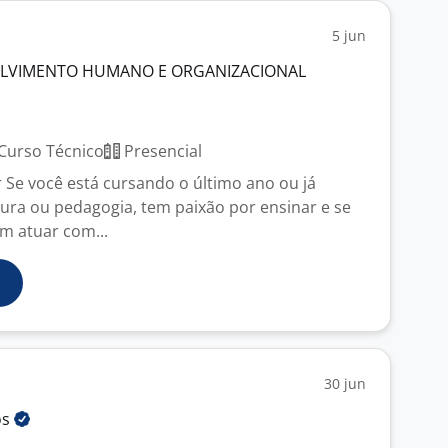
5 jun
OLVIMENTO HUMANO E ORGANIZACIONAL
Curso Técnico
Presencial
 Se você está cursando o último ano ou já
tura ou pedagogia, tem paixão por ensinar e se
em atuar com...
30 jun
os