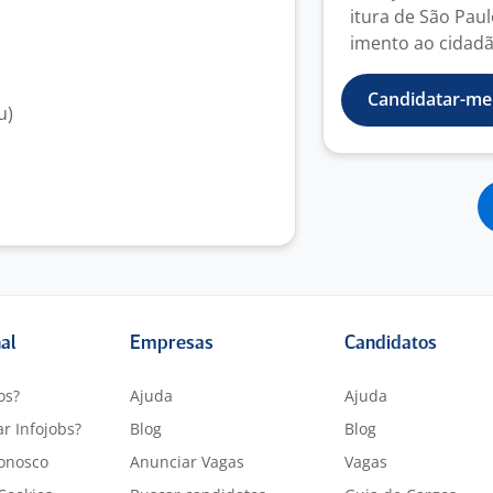
itura de São Pau
imento ao cidadão
Candidatar-me
u)
nal
Empresas
Candidatos
os?
Ajuda
Ajuda
r Infojobs?
Blog
Blog
onosco
Anunciar Vagas
Vagas