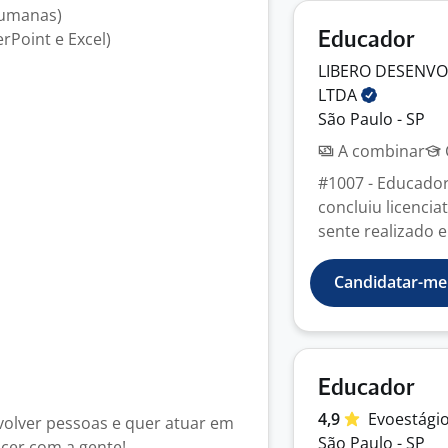
Humanas)
rPoint e Excel)
Educador
LIBERO DESENV
LTDA
São Paulo - SP
A combinar
#1007 - Educador
concluiu licencia
sente realizado 
Candidatar-me
Educador
4,9
Evoestági
nvolver pessoas e quer atuar em
São Paulo - SP
cer com a gente!