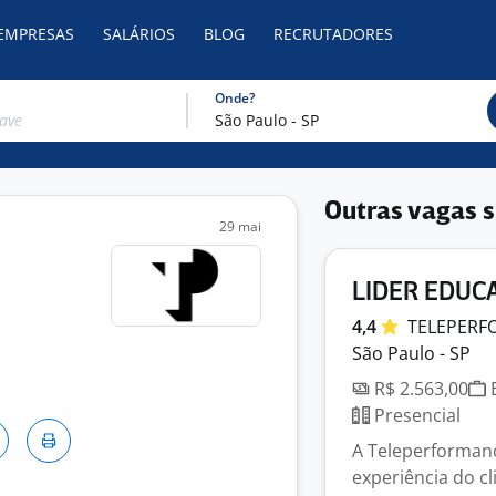
 EMPRESAS
SALÁRIOS
BLOG
RECRUTADORES
Onde?
Outras vagas s
29 mai
LIDER EDUC
4,4
TELEPER
São Paulo - SP
R$ 2.563,00
E
Presencial
A Teleperformanc
experiência do c