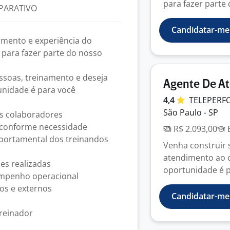
para fazer parte 
PARATIVO
Candidatar-me
imento e experiência do
 para fazer parte do nosso
ssoas, treinamento e deseja
Agente De At
unidade é para você
4,4
TELEPER
São Paulo - SP
s colaboradores
o conforme necessidade
R$ 2.093,00
E
portamental dos treinandos
Venha construir 
atendimento ao c
ões realizadas
oportunidade é p
mpenho operacional
os e externos
Candidatar-me
Treinador