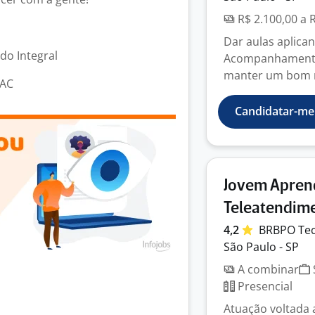
R$ 2.100,00 a 
Dar aulas aplica
odo Integral
Acompanhamento 
manter um bom re
SAC
Candidatar-me
Jovem Apren
Teleatendim
4,2
BRBPO Tec
São Paulo - SP
A combinar
Presencial
Atuação voltada 