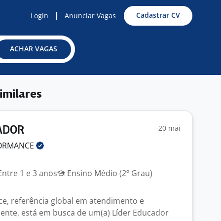
Cadastrar CV
Login
Anunciar Vagas
ACHAR VAGAS
imilares
20 mai
ADOR
FORMANCE
ntre 1 e 3 anos
Ensino Médio (2º Grau)
e, referência global em atendimento e
liente, está em busca de um(a) Líder Educador