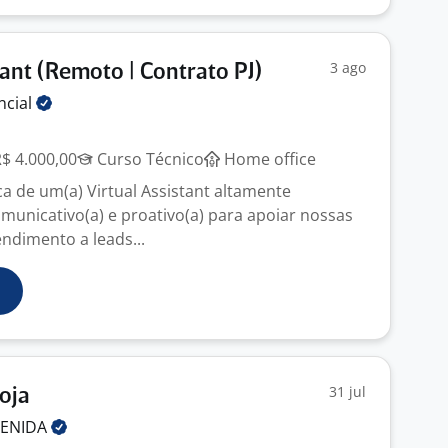
3 ago
tant (Remoto | Contrato PJ)
ncial
R$ 4.000,00
Curso Técnico
Home office
 de um(a) Virtual Assistant altamente
omunicativo(a) e proativo(a) para apoiar nossas
ndimento a leads...
31 jul
oja
VENIDA