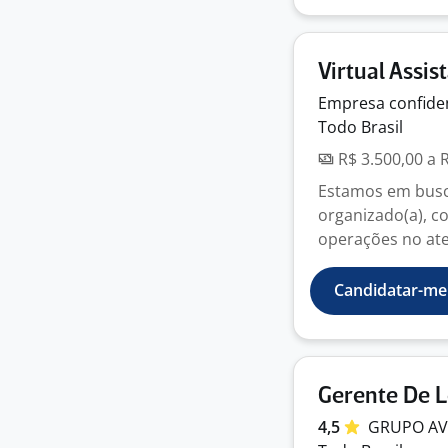
Virtual Assis
Empresa
confide
Todo Brasil
R$ 3.500,00 a 
Estamos em busca
organizado(a), c
operações no ate
Candidatar-me
Gerente De L
4,5
GRUPO
A