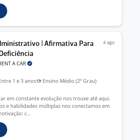
4 ago
ministrativo | Afirmativa Para
eficiência
RENT A
CAR
ntre 1 e 3 anos
Ensino Médio (2º Grau)
r em constante evolução nos trouxe até aqui.
tos e habilidades múltiplas nos conectamos em
tivação: c...