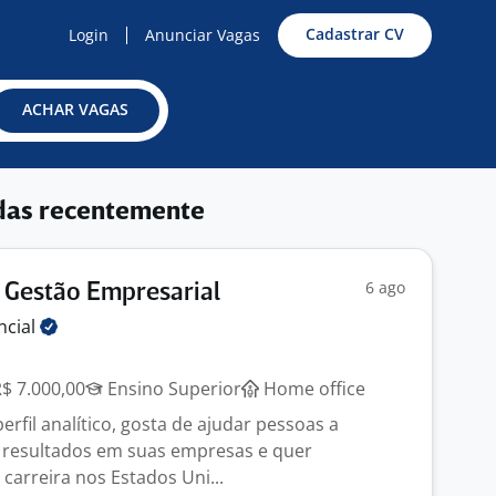
Cadastrar CV
Login
Anunciar Vagas
ACHAR VAGAS
das recentemente
6 ago
 Gestão Empresarial
ncial
R$ 7.000,00
Ensino Superior
Home office
rfil analítico, gosta de ajudar pessoas a
 resultados em suas empresas e quer
carreira nos Estados Uni...