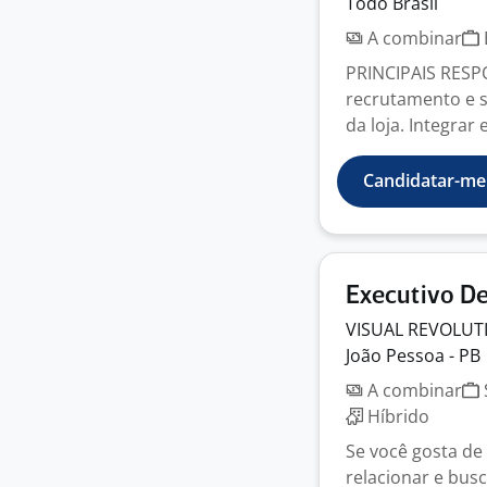
Todo Brasil
A combinar
PRINCIPAIS RESP
recrutamento e 
da loja. Integrar e
Candidatar-me
Executivo D
VISUAL
REVOLUT
João Pessoa - PB
A combinar
Híbrido
Se você gosta de 
relacionar e bus