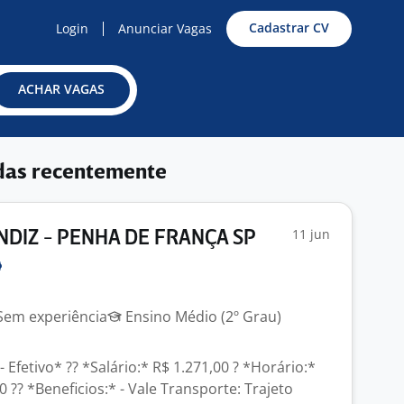
Cadastrar CV
Login
Anunciar Vagas
ACHAR VAGAS
das recentemente
11 jun
NDIZ - PENHA DE FRANÇA SP
em experiência
Ensino Médio (2º Grau)
 Efetivo* ?? *Salário:* R$ 1.271,00 ? *Horário:*
0 ?? *Beneficios:* - Vale Transporte: Trajeto