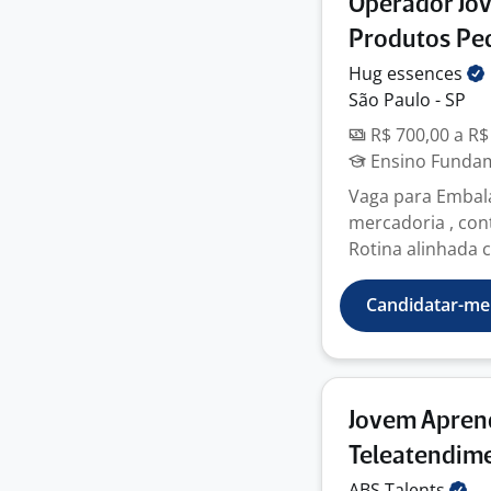
Operador Jo
Produtos Pe
Hug
essences
São Paulo - SP
R$ 700,00 a R$
Ensino Fundame
Vaga para Embal
mercadoria , con
Rotina alinhada 
Candidatar-me
Jovem Apren
Teleatendime
ABS
Talents