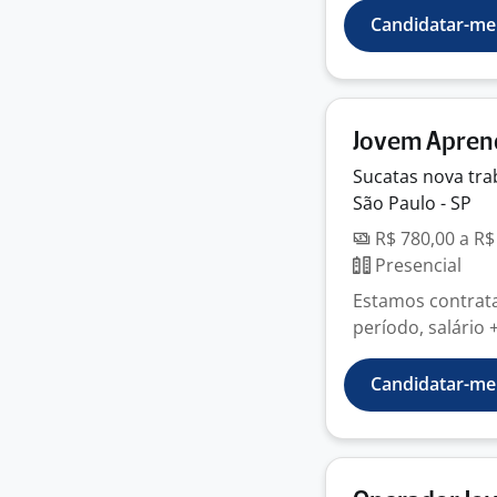
Candidatar-me
Jovem Aprend
Sucatas nova
tra
São Paulo - SP
R$ 780,00 a R$
Presencial
Estamos contrat
período, salário 
Candidatar-me