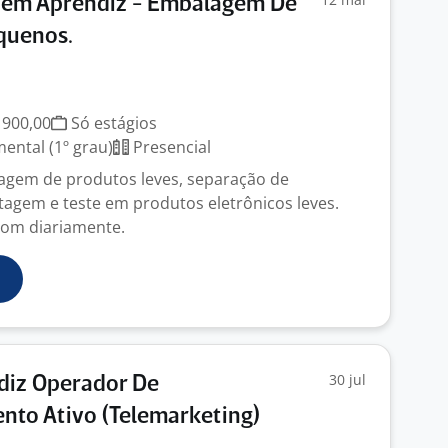
vem Aprendiz - Embalagem De
quenos.
 900,00
Só estágios
ntal (1º grau)
Presencial
agem de produtos leves, separação de
tagem e teste em produtos eletrônicos leves.
com diariamente.
30 jul
diz Operador De
nto Ativo (Telemarketing)