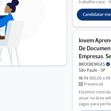
trabalho-casa; - V
Candidatar-me
Jovem Aprend
De Document
Empresas. Se
BROOBORGES
São Paulo - SP
R$ 800,00 a R$
Presencial
Estamos contrat
atuar na área adm
vagas para perío