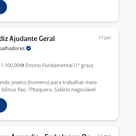
17 jun
iz Ajudante Geral
balhadores
 1.100,00
Ensino Fundamental (1º grau)
ando jovens (homens) para trabalhar meio
+ bônus fixo. ??Itaquera. Salário negociável
12 mai