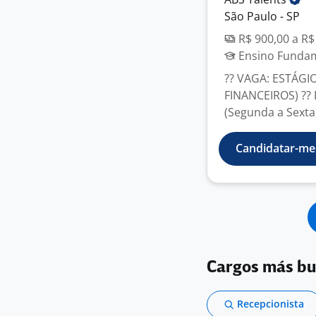
São Paulo - SP
R$ 900,00 a R$
Ensino Fundame
?? VAGA: ESTÁG
FINANCEIROS) ?? L
(Segunda a Sexta)
Candidatar-me
Cargos más b
Recepcionista