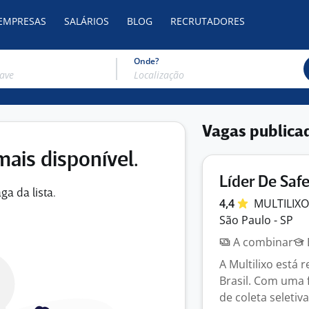
 EMPRESAS
SALÁRIOS
BLOG
RECRUTADORES
Onde?
Vagas publica
mais disponível.
Líder De Saf
ga da lista.
4,4
MULTILIX
São Paulo - SP
A combinar
A Multilixo está
Brasil. Com uma 
de coleta seletiv