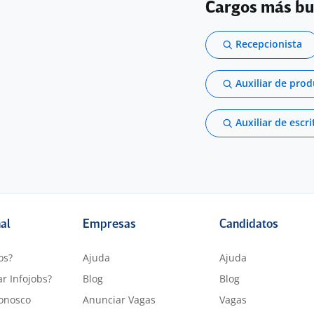
Cargos más b
Recepcionista
Auxiliar de pro
Auxiliar de escri
nal
Empresas
Candidatos
os?
Ajuda
Ajuda
r Infojobs?
Blog
Blog
onosco
Anunciar Vagas
Vagas