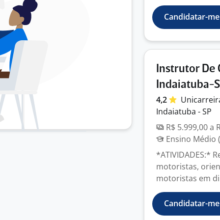
Candidatar-me
Instrutor D
Indaiatuba-
4,2
Unicarrei
Indaiatuba - SP
R$ 5.999,00 a 
Ensino Médio (
*ATIVIDADES:* R
motoristas, orie
motoristas em di
Candidatar-me