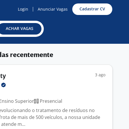
Cadastrar CV
Login
Anunciar Vagas
ACHAR VAGAS
das recentemente
3 ago
ety
O
Ensino Superior
Presencial
 revolucionando o tratamento de resíduos no
frota de mais de 500 veículos, a nossa unidade
a atende m...