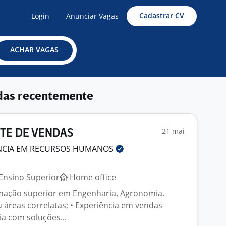
Cadastrar CV
Login
Anunciar Vagas
ACHAR VAGAS
das recentemente
21 mai
TE DE VENDAS
ENCIA EM RECURSOS
HUMANOS
Ensino Superior
Home office
rmação superior em Engenharia, Agronomia,
 áreas correlatas; • Experiência em vendas
cia com soluções...