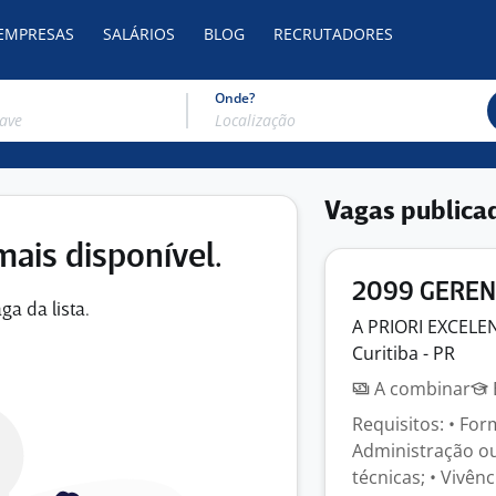
 EMPRESAS
SALÁRIOS
BLOG
RECRUTADORES
Onde?
Vagas publica
mais disponível.
2099 GEREN
ga da lista.
A PRIORI EXCEL
Curitiba - PR
A combinar
Requisitos: • Fo
Administração ou
técnicas; • Vivên