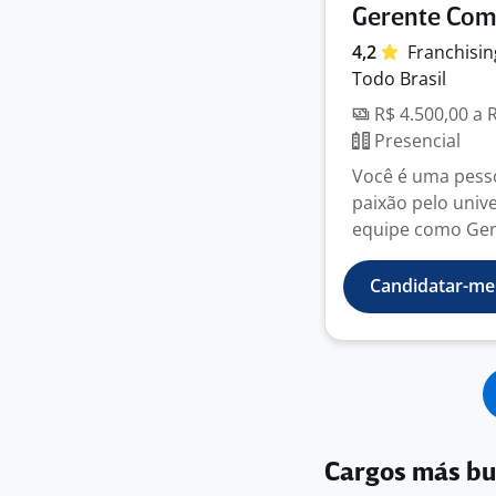
Gerente Come
4,2
Franchisi
Todo Brasil
R$ 4.500,00 a 
Presencial
Você é uma pesso
paixão pelo univ
equipe como Gere
Candidatar-me
Cargos más b