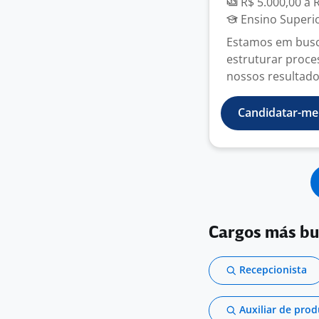
R$ 5.000,00 a 
Ensino Superi
Estamos em busc
estruturar proce
nossos resultados
Candidatar-me
Cargos más b
Recepcionista
Auxiliar de pro