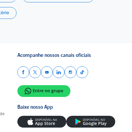
tório
Acompanhe nossos canais oficiais
Entre no grupo
Baixe nosso App
ade
DISPONÍVEL NA
DISPONÍVEL NO
App Store
Google Play