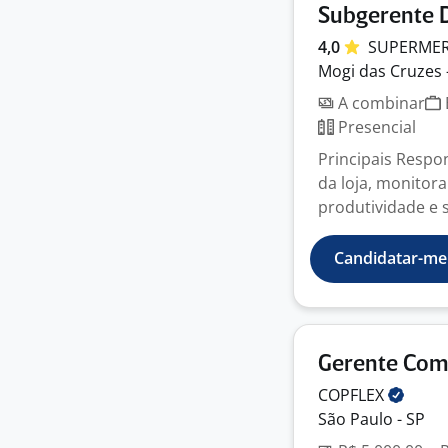
Subgerente 
4,0
SUPERME
Mogi das Cruzes 
A combinar
Presencial
Principais Resp
da loja, monitor
produtividade e sa
Candidatar-me
Gerente Com
COPFLEX
São Paulo - SP