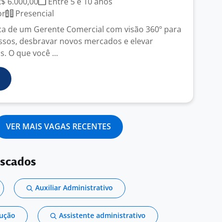
R$ 6.000,00
Entre 5 e 10 anos
or
Presencial
a de um Gerente Comercial com visão 360º para
ssos, desbravar novos mercados e elevar
. O que você ...
VER MAIS VAGAS RECENTES
uscados
Auxiliar Administrativo
dução
Assistente administrativo