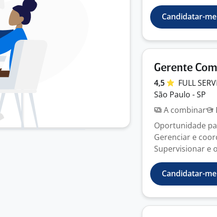
Candidatar-me
Gerente Com
4,5
FULL
SERV
São Paulo - SP
A combinar
Oportunidade pa
Gerenciar e coor
Supervisionar e o
Candidatar-me