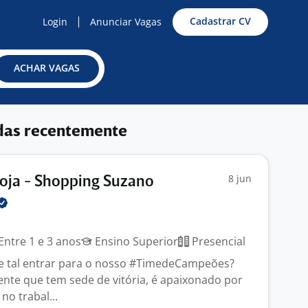
Cadastrar CV
Login
Anunciar Vagas
ACHAR VAGAS
das recentemente
8 jun
oja - Shopping Suzano
Entre 1 e 3 anos
Ensino Superior
Presencial
e tal entrar para o nosso #TimedeCampeões?
gente que tem sede de vitória, é apaixonado por
no trabal...