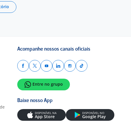
tório
Acompanhe nossos canais oficiais
Entre no grupo
Baixe nosso App
ade
DISPONÍVEL NA
DISPONÍVEL NO
App Store
Google Play