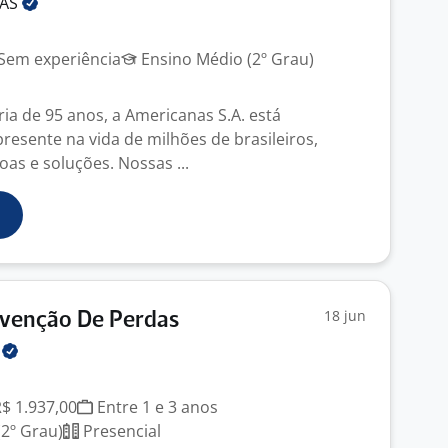
NAS
Sem experiência
Ensino Médio (2º Grau)
ia de 95 anos, a Americanas S.A. está
esente na vida de milhões de brasileiros,
as e soluções. Nossas ...
18 jun
evenção De Perdas
H
J
R$ 1.937,00
Entre 1 e 3 anos
2º Grau)
Presencial