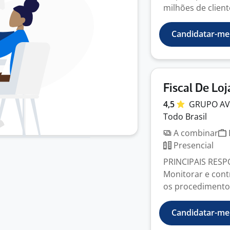
milhões de client
Candidatar-me
Fiscal De Loj
4,5
GRUPO
A
Todo Brasil
A combinar
Presencial
PRINCIPAIS RESPO
Monitorar e contr
os procedimentos
Candidatar-me