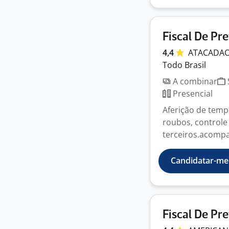
Fiscal De Pr
4,4
ATACADA
Todo Brasil
A combinar
Presencial
Aferição de tempe
roubos, controle
terceiros.acompa
Candidatar-me
Fiscal De Pr