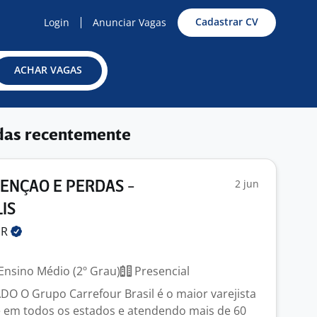
Cadastrar CV
Login
Anunciar Vagas
ACHAR VAGAS
das recentemente
2 jun
VENÇAO E PERDAS -
IS
UR
Ensino Médio (2º Grau)
Presencial
 O Grupo Carrefour Brasil é o maior varejista
e em todos os estados e atendendo mais de 60