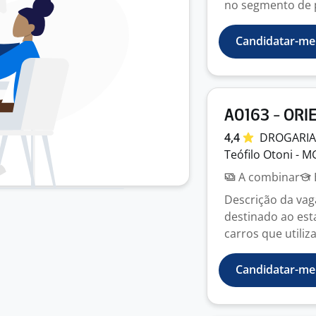
no segmento de p
Candidatar-me
A0163 - OR
4,4
DROGARIA
Teófilo Otoni - M
A combinar
Descrição da vag
destinado ao est
carros que utiliza
Candidatar-me