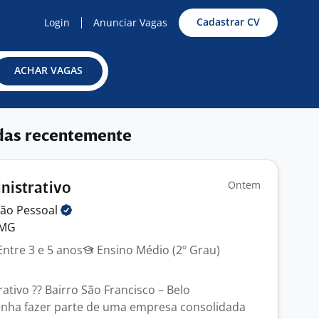
Cadastrar CV
Login
Anunciar Vagas
ACHAR VAGAS
das recentemente
Ontem
inistrativo
ção
Pessoal
 MG
ntre 3 e 5 anos
Ensino Médio (2º Grau)
rativo ?? Bairro São Francisco – Belo
nha fazer parte de uma empresa consolidada