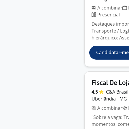
A combinar
Presencial
Destaques import
Transporte / Log
hierárquico: Assis
Candidatar-me
Fiscal De Loj
4,5
C&A
Brasi
Uberlândia - MG
A combinar
"Sobre a vaga: T
momentos, começa