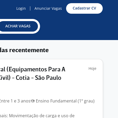
Cadastrar CV
Login
Anunciar Vagas
ACHAR VAGAS
das recentemente
Hoje
al (Equipamentos Para A
vil) - Cotia - São Paulo
ntre 1 e 3 anos
Ensino Fundamental (1º grau)
ipais: Movimentação de carga e uso de