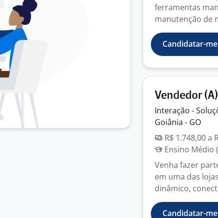
ferramentas manu
manutenção de m
Candidatar-me
Vendedor (A) 
Interação - Solu
Goiânia - GO
R$ 1.748,00 a 
Ensino Médio (
Venha fazer parte
em uma das lojas
dinâmico, conecta
Candidatar-me