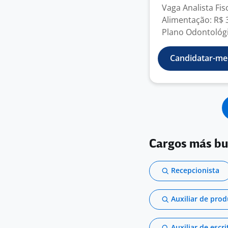
Vaga Analista Fis
Alimentação: R$ 
Plano Odontológi
Candidatar-me
Cargos más b
Recepcionista
Auxiliar de pro
Auxiliar de escri