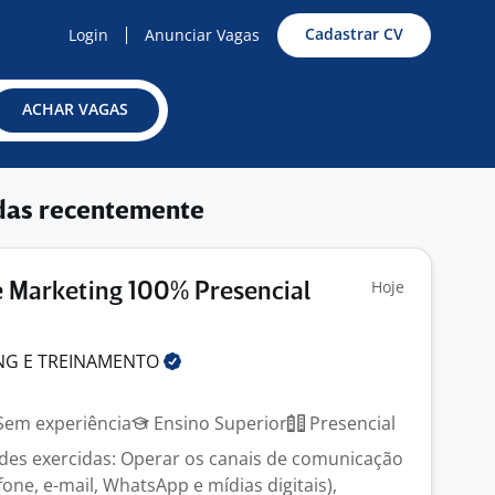
Cadastrar CV
Login
Anunciar Vagas
ACHAR VAGAS
das recentemente
Hoje
e Marketing 100% Presencial
NG E
TREINAMENTO
em experiência
Ensino Superior
Presencial
dades exercidas: Operar os canais de comunicação
one, e-mail, WhatsApp e mídias digitais),