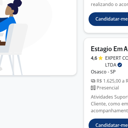
realizando o ac
Candidatar-me
Estagio Em A
4,6
EXPERT C
LTDA
Osasco - SP
R$ 1.625,00 a 
Presencial
Atividades Supor
Cliente, como em
acompanhamentos,
Candidatar-me