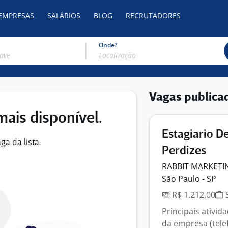
 EMPRESAS
SALÁRIOS
BLOG
RECRUTADORES
Onde?
Vagas publica
mais disponível.
Estagiario D
ga da lista.
Perdizes
RABBIT MARKETI
São Paulo - SP
R$ 1.212,00
S
Principais ativi
da empresa (telef