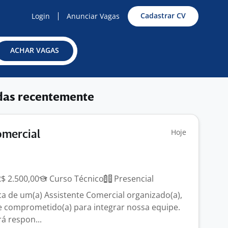
Cadastrar CV
Login
Anunciar Vagas
ACHAR VAGAS
das recentemente
Hoje
omercial
R$ 2.500,00
Curso Técnico
Presencial
 de um(a) Assistente Comercial organizado(a),
e comprometido(a) para integrar nossa equipe.
rá respon...