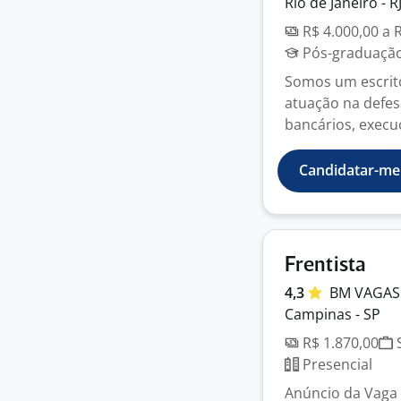
Rio de Janeiro - R
R$ 4.000,00 a 
Pós-graduação
Somos um escritó
atuação na defesa
bancários, execuç
Candidatar-me
Frentista
4,3
BM VAGAS
Campinas - SP
R$ 1.870,00
S
Presencial
Anúncio da Vaga