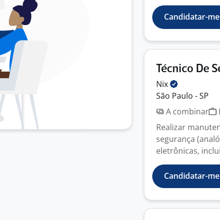
Candidatar-me
Técnico De S
Nix
São Paulo - SP
A combinar
Realizar manuten
segurança (analóg
eletrônicas, incl
Candidatar-me