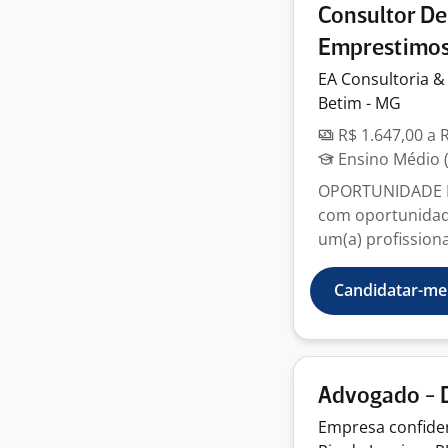
Consultor De
Emprestimo
EA Consultoria 
Betim - MG
R$ 1.647,00 a 
Ensino Médio (
OPORTUNIDADE D
com oportunidade
um(a) profissional
Candidatar-me
Advogado - D
Empresa
confide