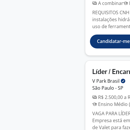
A combinar
REQUISITOS CNH c
instalações hidr
uso de ferramenta
Candidatar-me
Líder / Enca
V Park
Brasil
São Paulo - SP
R$ 2.500,00 a 
Ensino Médio (
VAGA PARA LÍDE
Empresa está em
de Valet para faz