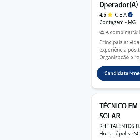
Operador(A)
4,5
C E
A
Contagem - MG
A combinar
Principais ativi
experiência posi
Organização e re
Candidatar-me
TÉCNICO EM
SOLAR
RHF TALENTOS
F
Florianópolis - SC