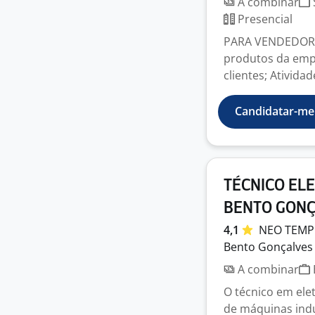
A combinar
Presencial
PARA VENDEDOR I
produtos da emp
clientes; Atividad
Candidatar-me
TÉCNICO EL
BENTO GONÇ
4,1
NEO TEMP
Bento Gonçalves 
A combinar
O técnico em ele
de máquinas indu