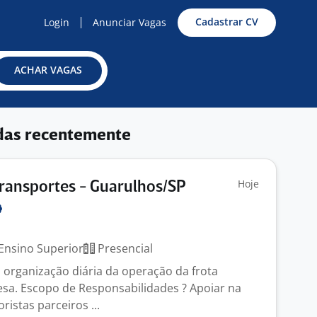
Cadastrar CV
Login
Anunciar Vagas
ACHAR VAGAS
das recentemente
Hoje
Transportes - Guarulhos/SP
Ensino Superior
Presencial
 organização diária da operação da frota
sa. Escopo de Responsabilidades ? Apoiar na
istas parceiros ...