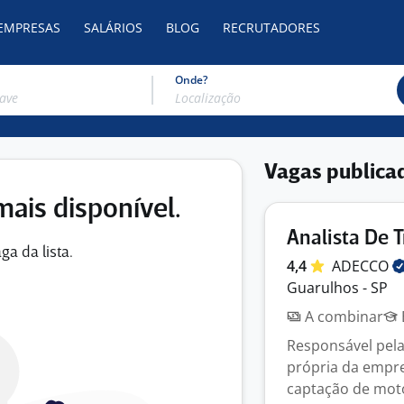
 EMPRESAS
SALÁRIOS
BLOG
RECRUTADORES
Onde?
Vagas publica
mais disponível.
Analista De 
ga da lista.
4,4
ADECCO
Guarulhos - SP
A combinar
Responsável pela
própria da empre
captação de motor