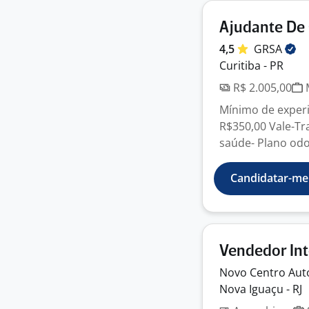
Ajudante De 
4,5
GRSA
Curitiba - PR
R$ 2.005,00
M
Mínimo de experi
R$350,00 Vale-Tr
saúde- Plano odon
Candidatar-me
Vendedor In
Novo Centro
Aut
Nova Iguaçu - RJ