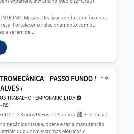
Sem experiência
Ensino Médio (2º Grau)
NTERNO: Missão: Realizar venda com foco nos
resa; Fortalecer o relacionamento com os
es a serem de...
Hoje
ETROMECÂNICA - PASSO FUNDO /
ALVES /
US TRABALHO TEMPORARIO
LTDA
- RS
Entre 1 e 3 anos
Ensino Superior
Presencial
tromecânica instala, opera e faz a manutenção
striais que unem sistemas elétricos e