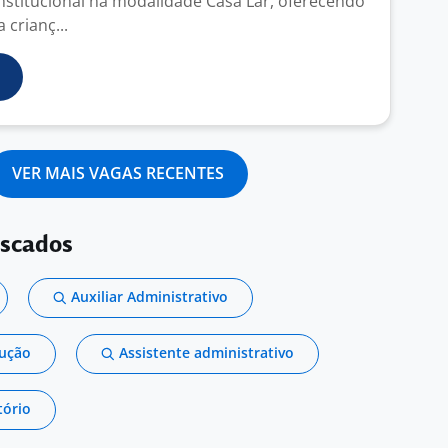
nstitucional na modalidade Casa Lar, oferecendo
 crianç...
VER MAIS VAGAS RECENTES
uscados
Auxiliar Administrativo
dução
Assistente administrativo
tório