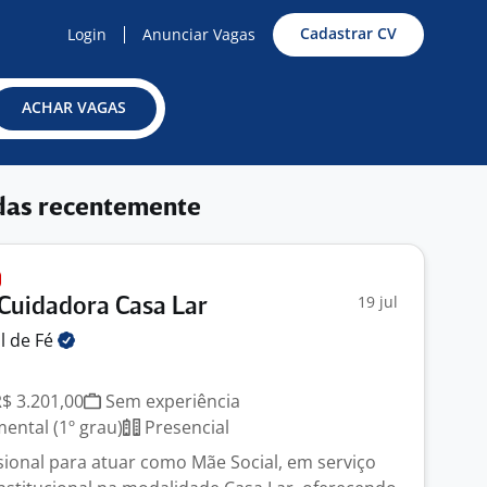
Cadastrar CV
Login
Anunciar Vagas
ACHAR VAGAS
das recentemente
19 jul
 Cuidadora Casa Lar
l de
Fé
R$ 3.201,00
Sem experiência
ntal (1º grau)
Presencial
ional para atuar como Mãe Social, em serviço