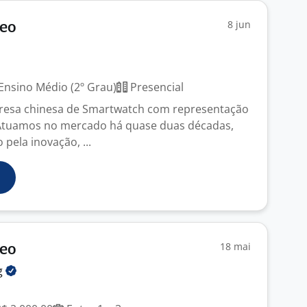
8 jun
deo
Ensino Médio (2º Grau)
Presencial
sa chinesa de Smartwatch com representação
l. Atuamos no mercado há quase duas décadas,
pela inovação, ...
18 mai
deo
g