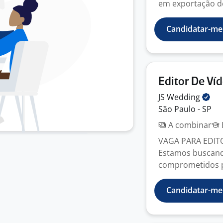
em exportação de
Candidatar-me
Editor De Ví
JS
Wedding
São Paulo - SP
A combinar
VAGA PARA EDIT
Estamos buscando
comprometidos pa
Candidatar-me