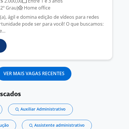
R$ 2.000,00
Entre 1 e 3 anos
2º Grau)
Home office
o(a), ágil e domina edição de vídeos para redes
ortunidade pode ser para você! O que buscamos:
...
VER MAIS VAGAS RECENTES
uscados
Auxiliar Administrativo
dução
Assistente administrativo