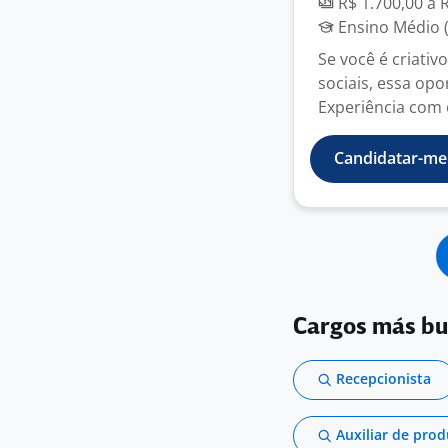
R$ 1.700,00 a 
Ensino Médio (
Se você é criativ
sociais, essa op
Experiência com e
Candidatar-me
Cargos más b
Recepcionista
Auxiliar de pro