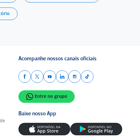
tório
Acompanhe nossos canais oficiais
Entre no grupo
Baixe nosso App
ade
DISPONÍVEL NA
DISPONÍVEL NO
App Store
Google Play