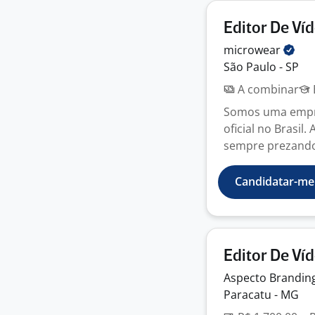
Editor De Ví
microwear
São Paulo - SP
A combinar
Somos uma empre
oficial no Brasi
sempre prezando 
Candidatar-me
Editor De Ví
Aspecto
Brandin
Paracatu - MG