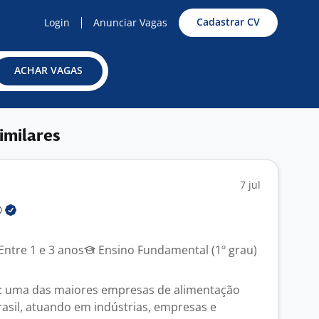
Cadastrar CV
Login
Anunciar Vagas
ACHAR VAGAS
imilares
7 jul
®
Entre 1 e 3 anos
Ensino Fundamental (1º grau)
: uma das maiores empresas de alimentação
rasil, atuando em indústrias, empresas e