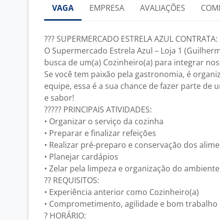
VAGA
EMPRESA
AVALIAÇÕES
COM
??? SUPERMERCADO ESTRELA AZUL CONTRATA: 
O Supermercado Estrela Azul – Loja 1 (Guilherm
busca de um(a) Cozinheiro(a) para integrar nos
Se você tem paixão pela gastronomia, é organi
equipe, essa é a sua chance de fazer parte de 
e sabor!
????? PRINCIPAIS ATIVIDADES:
• Organizar o serviço da cozinha
• Preparar e finalizar refeições
• Realizar pré-preparo e conservação dos alim
• Planejar cardápios
• Zelar pela limpeza e organização do ambiente
?? REQUISITOS:
• Experiência anterior como Cozinheiro(a)
• Comprometimento, agilidade e bom trabalho
? HORÁRIO: