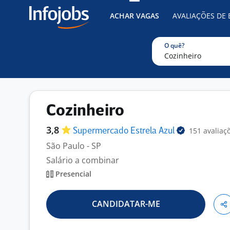
ACHAR VAGAS
AVALIAÇÕES DE
O quê?
Cozinheiro
3,8
151 avaliaç
Supermercado Estrela
Azul
São Paulo - SP
Salário a combinar
Presencial
CANDIDATAR-ME