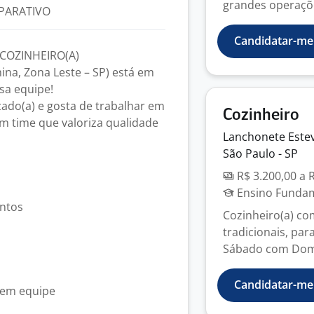
grandes operaçõe
PARATIVO
Candidatar-me
COZINHEIRO(A)
ina, Zona Leste – SP) está em
sa equipe!
zado(a) e gosta de trabalhar em
Cozinheiro
um time que valoriza qualidade
Lanchonete
Este
São Paulo - SP
R$ 3.200,00 a 
Ensino Fundame
entos
Cozinheiro(a) co
tradicionais, par
Sábado com Domi
Candidatar-me
 em equipe