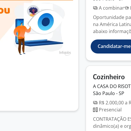
A combinar
Oportunidade par
na América Latin
abaixo informaçõe
Candidatar-me
Cozinheiro
A CASA DO
RISO
São Paulo - SP
R$ 2.000,00 a 
Presencial
CONTRATAÇÃO ESC
dinâmico(a) e or