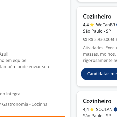
Cozinheiro
4,4
WeCanBR
São Paulo - SP
R$ 2.930,00
E
Atividades: Exec
Azul!
massas, molhos,
lho em equipe.
rigorosamente as 
ê também pode enviar seu
Candidatar-me
odo Integral
Cozinheiro
/ Gastronomia - Cozinha
4,4
SOULAN
São Paulo - SP