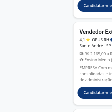
Candidatar-me
Vendedor Ext
4,1
OPUS
RH
Santo André - SP
R$ 2.165,00 a 
Ensino Médio (
EMPRESA Com mai
consolidadas e tr
de administração 
Candidatar-me