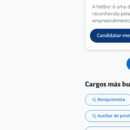
A Helbor é uma d
reconhecida pela
empreendimentos 
Candidatar-me
Cargos más b
Recepcionista
Auxiliar de pro