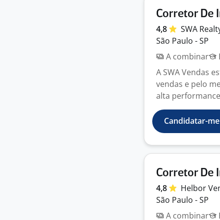
Corretor De 
4,8
SWA
Realt
São Paulo - SP
A combinar
A SWA Vendas est
vendas e pelo me
alta performance!
Candidatar-me
Corretor De 
4,8
Helbor
Ve
São Paulo - SP
A combinar