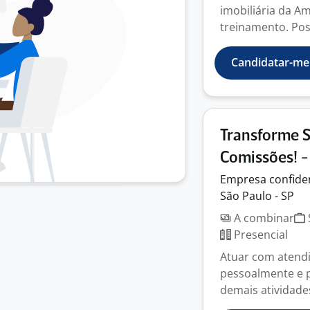
imobiliária da A
treinamento. Poss
Candidatar-me
Transforme 
Comissões! -
Empresa
confide
São Paulo - SP
A combinar
Presencial
Atuar com atendi
pessoalmente e p
demais atividade