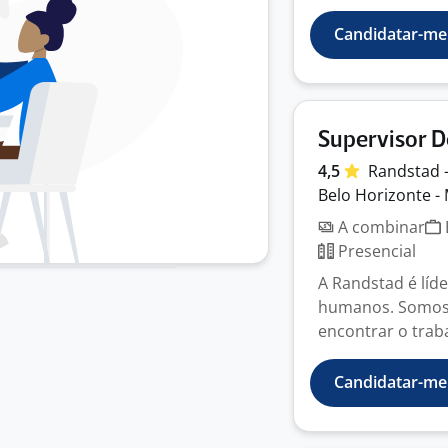
Candidatar-me
Supervisor D
4,5
Randstad 
Belo Horizonte -
A combinar
Presencial
A Randstad é líd
humanos. Somos a
encontrar o traba
Candidatar-me