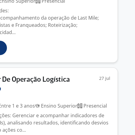
Ensino Superior
Presencial
ades:
acompanhamento da operação de Last Mile;
stas e Franqueados; Roteirização;
idad...
27 jul
 De Operação Logística
ntre 1 e 3 anos
Ensino Superior
Presencial
uições: Gerenciar e acompanhar indicadores de
), analisando resultados, identificando desvios
ações co...