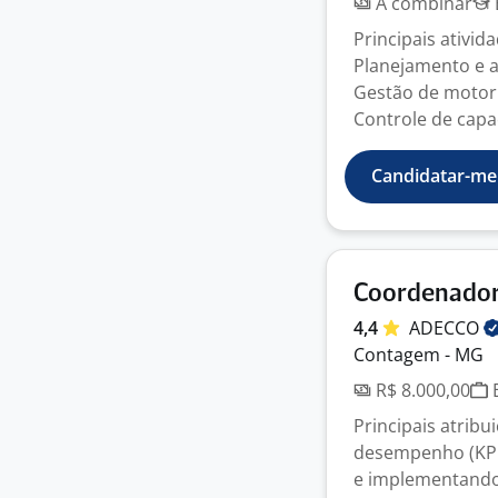
A combinar
Principais ativid
Planejamento e 
Gestão de motori
Controle de capac
Candidatar-me
Coordenador
4,4
ADECCO
Contagem - MG
R$ 8.000,00
E
Principais atrib
desempenho (KPIs
e implementando 