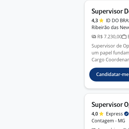
Supervisor D
4,3
ID DO BRA
Ribeirão das Nev
R$ 7.230,00
E
Supervisor de O
um papel fundame
Cargo Coordenar e
Candidatar-me
Supervisor O
4,0
Express
Contagem - MG