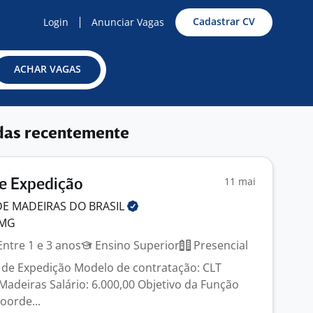
Cadastrar CV
Login
Anunciar Vagas
ACHAR VAGAS
das recentemente
11 mai
e Expedição
DE MADEIRAS DO
BRASIL
 MG
ntre 1 e 3 anos
Ensino Superior
Presencial
 de Expedição Modelo de contratação: CLT
Madeiras Salário: 6.000,00 Objetivo da Função
oorde...