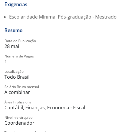
Reforma Tributária;
Exigências
Conduzir relacionamento e negociações com
Escolaridade Mínima: Pós-graduação - Mestrado
instituições financeiras;
Gerenciar e desenvolver equipe;
Resumo
Garantir compliance, confidencialidade das
informações e melhoria contínua dos processos.
Data de Publicação
28 mai
Requisitos
?? Formação:
Número de Vagas
1
Graduação em Ciências Contábeis, Administração,
Economia ou áreas correlatas;
Localização
Pós-graduação ou MBA em Controladoria, Gestão
Todo Brasil
Financeira ou áreas afins.
Salário Bruto mensal
?? Experiência:
A combinar
Experiência consolidada na área de Controladoria;
Área Profissional
Experiência em gestão de equipe;
Contábil, Finanças, Economia - Fiscal
Vivência em planejamento tributário, custos e
Nível hierárquico
contabilidade gerencial;
Coordenador
Conhecimento avançado em Reforma Tributária;