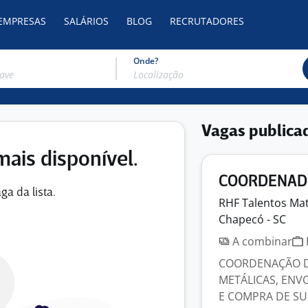
 EMPRESAS
SALÁRIOS
BLOG
RECRUTADORES
Onde?
Vagas publica
mais disponível.
COORDENADO
ga da lista.
RHF Talentos
Mat
Chapecó - SC
A combinar
COORDENAÇÃO D
METÁLICAS, ENV
E COMPRA DE SUP